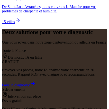
De Saint-Lo a Avranches, nous couvrons la Manche pour vos
problemes de charpente et humidite.
15
villes
Deux solutions pour votre diagnostic
Que vous soyez dans notre zone d'intervention ou ailleurs en France
Toute la France
Diagnostic IA en ligne
GRATUIT
Envoyez vos photos, notre IA analyse votre charpente en 30
secondes. Rapport PDF avec diagnostic et recommandations.
Faire le diagnostic
5 departements
Intervention sur place
Devis gratuit
Dans l'Orne, la Sarthe, la Mayenne, l'Eure et l'Eure-et-Loir, nous