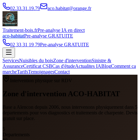
02.33.31.19.79
aco.habitat@orange.fr
Traitement-bois.fr
Pre-analyse IA en direct
aco-habitat
Pre-analyse GRATUITE
02 33 31 19 79
Pre-analyse GRATUITE
Services
Nuisibles du bois
Zone d'intervention
Sinistre &
Assurance
Certificat CSB
Cas d'étude
Actualites IA
Blog
Comment ca
marche
Tarifs
Temoignages
Contact
Intervention physique sur RDV
Zone d'intervention ACO-HABITAT
Base a Alencon depuis 2006, nous intervenons physiquement dans 5
departements pour vos diagnostics et traitements de charpente. Devis
gratuit sur place.
5
Departements