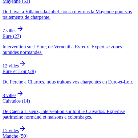
Mayenne
(
53
)
De Laval a Villaines-la-Juhel, nous couvrons la Mayenne pour vos
traitements de charpente.
7
villes
Eure
(
27
)
Intervention sur l'Eure, de Verneuil a Evreux. Expertise zones
humides normandes.
12
villes
Eure-et-Loir
(
28
)
Du Perche a Chartres, nous traitons vos charpentes en Eure-et-Loir.
8
villes
Calvados
(
14
)
De Caen a Lisieux, intervention sur tout le Calvados. Expertise
patrimoine normand et maisons a colombages.
15
villes
Manche
(
50
)