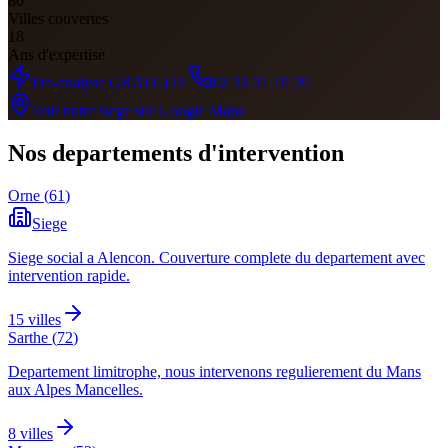
80
Villes couvertes
18
Ans d'expertise
Pre-analyse GRATUITE
02 33 31 19 79
Voir notre siege sur Google Maps
Nos departements d'intervention
Orne
(
61
)
Siege
Siege social a Alencon. Couverture complete du departement avec
intervention rapide.
15
villes
Sarthe
(
72
)
Departement limitrophe, nous intervenons regulierement du Mans
aux Alpes Mancelles.
8
villes