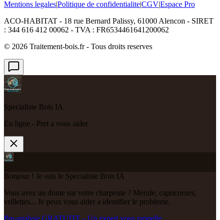
Mentions legales
|
Politique de confidentialite
|
CGV
|
Espace Pro
ACO-HABITAT - 18 rue Bernard Palissy, 61000 Alencon - SIRET
: 344 616 412 00062 - TVA : FR6534461641200062
©
2026
Traitement-bois.fr - Tous droits reserves
Specialiste Bois IA
En ligne - Pret a vous aider
Bonjour ! Je suis le Specialiste Bois IA
Vous avez un doute sur votre charpente ? Merule, capricornes,
vrillettes... Je peux vous aider a identifier le probleme.
Pre-analyse GRATUITE - Un expert vous rappelle