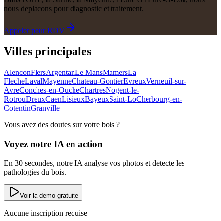
nous deplacons pour diagnostic et traitement.
Appeler pour RDV
Villes principales
Alencon
Flers
Argentan
Le Mans
Mamers
La
Fleche
Laval
Mayenne
Chateau-Gontier
Evreux
Verneuil-sur-
Avre
Conches-en-Ouche
Chartres
Nogent-le-
Rotrou
Dreux
Caen
Lisieux
Bayeux
Saint-Lo
Cherbourg-en-
Cotentin
Granville
Vous avez des doutes sur votre bois ?
Voyez notre IA en action
En 30 secondes, notre IA analyse vos photos et detecte les
pathologies du bois.
Voir la demo gratuite
Aucune inscription requise