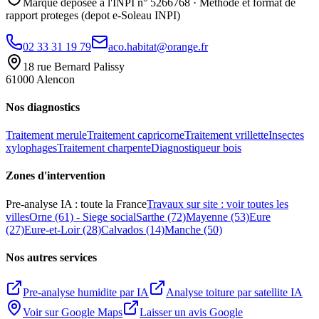
Marque deposee a l'INPI n° 5266768 · Methode et format de
rapport proteges (depot e-Soleau INPI)
02 33 31 19 79
aco.habitat@orange.fr
18 rue Bernard Palissy
61000 Alencon
Nos diagnostics
Traitement merule
Traitement capricorne
Traitement vrillette
Insectes
xylophages
Traitement charpente
Diagnostiqueur bois
Zones d
'
intervention
Pre-analyse IA : toute la France
Travaux sur site : voir toutes les
villes
Orne (61) - Siege social
Sarthe (72)
Mayenne (53)
Eure
(27)
Eure-et-Loir (28)
Calvados (14)
Manche (50)
Nos autres services
Pre-analyse humidite par IA
Analyse toiture par satellite IA
Voir sur Google Maps
Laisser un avis Google