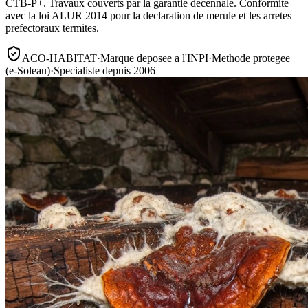
CTB-P+. Travaux couverts par la garantie decennale. Conformite
avec la loi ALUR 2014 pour la declaration de merule et les arretes
prefectoraux termites.
ACO-HABITAT
·
Marque deposee a l'INPI
·
Methode protegee
(e-Soleau)
·
Specialiste depuis 2006