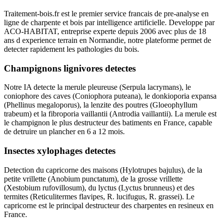
Traitement-bois.fr est le premier service francais de pre-analyse en
ligne de charpente et bois par intelligence artificielle. Developpe par
ACO-HABITAT, entreprise experte depuis 2006 avec plus de 18
ans d experience terrain en Normandie, notre plateforme permet de
detecter rapidement les pathologies du bois.
Champignons lignivores detectes
Notre IA detecte la merule pleureuse (Serpula lacrymans), le
coniophore des caves (Coniophora puteana), le donkioporia expansa
(Phellinus megaloporus), la lenzite des poutres (Gloeophyllum
trabeum) et la fibroporia vaillantii (Antrodia vaillantii). La merule est
le champignon le plus destructeur des batiments en France, capable
de detruire un plancher en 6 a 12 mois.
Insectes xylophages detectes
Detection du capricorne des maisons (Hylotrupes bajulus), de la
petite vrillette (Anobium punctatum), de la grosse vrillette
(Xestobium rufovillosum), du lyctus (Lyctus brunneus) et des
termites (Reticulitermes flavipes, R. lucifugus, R. grassei). Le
capricorne est le principal destructeur des charpentes en resineux en
France.