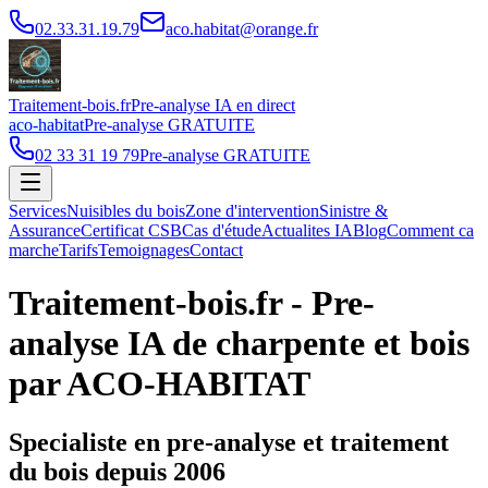
02.33.31.19.79
aco.habitat@orange.fr
Traitement-bois.fr
Pre-analyse IA en direct
aco-habitat
Pre-analyse GRATUITE
02 33 31 19 79
Pre-analyse GRATUITE
Services
Nuisibles du bois
Zone d'intervention
Sinistre &
Assurance
Certificat CSB
Cas d'étude
Actualites IA
Blog
Comment ca
marche
Tarifs
Temoignages
Contact
Traitement-bois.fr - Pre-
analyse IA de charpente et bois
par ACO-HABITAT
Specialiste en pre-analyse et traitement
du bois depuis 2006