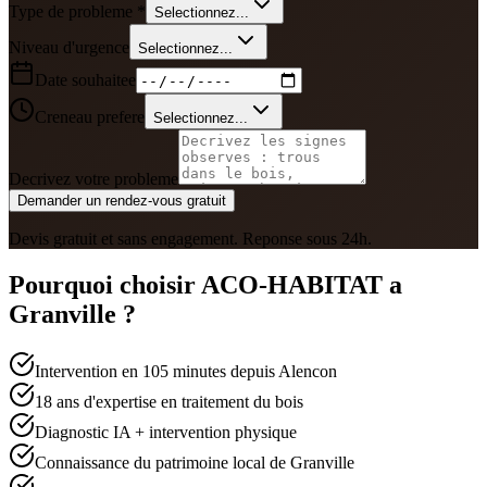
Type de probleme *
Selectionnez...
Niveau d'urgence
Selectionnez...
Date souhaitee
Creneau prefere
Selectionnez...
Decrivez votre probleme
Demander un rendez-vous gratuit
Devis gratuit et sans engagement. Reponse sous 24h.
Pourquoi choisir ACO-HABITAT a
Granville
?
Intervention en 105 minutes depuis Alencon
18 ans d'expertise en traitement du bois
Diagnostic IA + intervention physique
Connaissance du patrimoine local de Granville