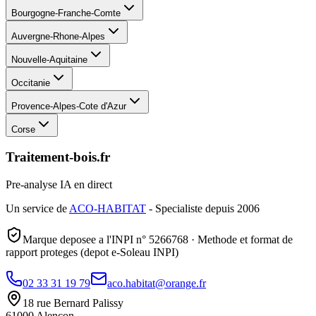
Bourgogne-Franche-Comte
Auvergne-Rhone-Alpes
Nouvelle-Aquitaine
Occitanie
Provence-Alpes-Cote d'Azur
Corse
Traitement-bois.fr
Pre-analyse IA en direct
Un service de
ACO-HABITAT
- Specialiste depuis 2006
Marque deposee a l'INPI n° 5266768 · Methode et format de
rapport proteges (depot e-Soleau INPI)
02 33 31 19 79
aco.habitat@orange.fr
18 rue Bernard Palissy
61000 Alencon