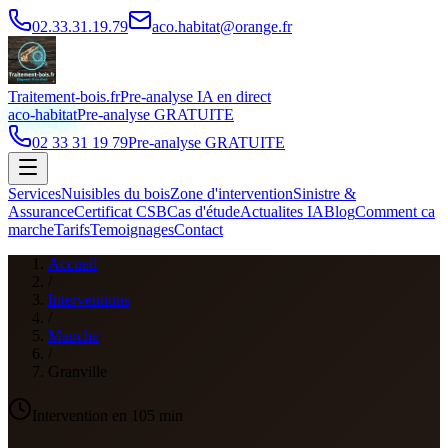
02.33.31.19.79
aco.habitat@orange.fr
Traitement-bois.fr
Pre-analyse IA en direct
aco-habitat
Pre-analyse GRATUITE
02 33 31 19 79
Pre-analyse GRATUITE
Services
Nuisibles du bois
Zone d'intervention
Sinistre &
Assurance
Certificat CSB
Cas d'étude
Actualites IA
Blog
Comment ca
marche
Tarifs
Temoignages
Contact
Accueil
/
Interventions
/
Manche
/
Granville
Intervention en
105
min