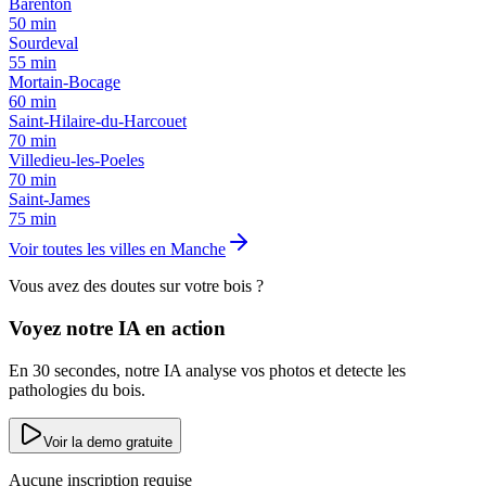
Barenton
50
min
Sourdeval
55
min
Mortain-Bocage
60
min
Saint-Hilaire-du-Harcouet
70
min
Villedieu-les-Poeles
70
min
Saint-James
75
min
Voir toutes les villes en
Manche
Vous avez des doutes sur votre bois ?
Voyez notre IA en action
En 30 secondes, notre IA analyse vos photos et detecte les
pathologies du bois.
Voir la demo gratuite
Aucune inscription requise