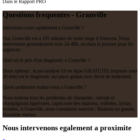
Dans le Rapport PRO
Questions frequentes -
Granville
Intervenez-vous rapidement a Granville ?
Oui, Granville est a 105 minutes de notre siege d'Alencon. Nous
intervenons generalement sous 24-48h, ou dans la journee pour les
urgences.
Quel est le prix d'un diagnostic a Granville ?
Deux options : la pre-analyse IA en ligne GRATUITE (reponse sous
30 min) ou le diagnostic sur place gratuit avec devis de traitement.
Quels problemes traitez-vous a Granville ?
Nous traitons tous les problemes de charpente : merule et
champignons lignivores, capricorne des maisons, vrillettes, lyctus,
termites. A Granville, nous constatons souvent : Maisons en granite,
Humidite marine.
Nous intervenons egalement a proximite