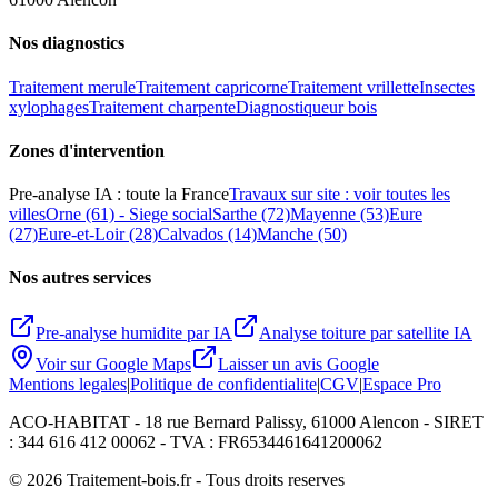
Nos diagnostics
Traitement merule
Traitement capricorne
Traitement vrillette
Insectes
xylophages
Traitement charpente
Diagnostiqueur bois
Zones d
'
intervention
Pre-analyse IA : toute la France
Travaux sur site : voir toutes les
villes
Orne (61) - Siege social
Sarthe (72)
Mayenne (53)
Eure
(27)
Eure-et-Loir (28)
Calvados (14)
Manche (50)
Nos autres services
Pre-analyse humidite par IA
Analyse toiture par satellite IA
Voir sur Google Maps
Laisser un avis Google
Mentions legales
|
Politique de confidentialite
|
CGV
|
Espace Pro
ACO-HABITAT - 18 rue Bernard Palissy, 61000 Alencon - SIRET
: 344 616 412 00062 - TVA : FR6534461641200062
©
2026
Traitement-bois.fr - Tous droits reserves