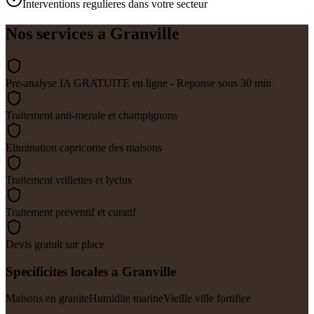
Interventions regulieres dans votre secteur
Nos services a
Granville
Pre-analyse IA GRATUITE en ligne - Reponse sous 30 min
Traitement anti-merule et champignons
Elimination capricorne des maisons
Traitement vrillettes et lyctus
Traitement preventif et curatif
Devis gratuit sur place
Specificites locales a
Granville
Maisons en granite
Humidite marine
Vieille ville fortifiee