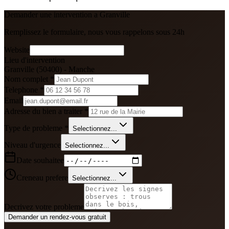
Demander une intervention a
Granville
Remplissez le formulaire, nous vous rappelons sous 24h
Website
Lieu d'intervention
Granville
(
50400
) -
Manche
Nom complet *
Telephone *
Email
Adresse du bien a traiter *
Type de probleme *
Selectionnez...
Niveau d'urgence
Selectionnez...
Date souhaitee
Creneau prefere
Selectionnez...
Decrivez votre probleme
Demander un rendez-vous gratuit