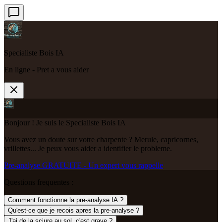
Specialiste Bois IA
En ligne - Pret a vous aider
Bonjour ! Je suis le Specialiste Bois IA
Vous avez un doute sur votre charpente ? Merule, capricornes,
vrillettes... Je peux vous aider a identifier le probleme.
Pre-analyse GRATUITE - Un expert vous rappelle
Questions frequentes :
Comment fonctionne la pre-analyse IA ?
Qu'est-ce que je recois apres la pre-analyse ?
J'ai de la sciure au sol, c'est grave ?