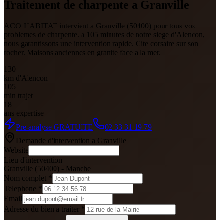
Traitement de charpente a Granville
ACO-HABITAT intervient a Granville (50400) pour tous vos
problemes de charpente. a 105 minutes de notre siege d'Alencon,
nous garantissons une intervention rapide. Cite corsaire sur son
rocher. Maisons anciennes en granite face a la mer.
130
km d'Alencon
105
min trajet
18
ans expertise
Pre-analyse GRATUITE
02 33 31 19 79
Demande d'intervention a
Granville
Website
Lieu d'intervention
Granville
(
50400
) -
Manche
Nom complet *
Telephone *
Email
Adresse du bien a traiter *