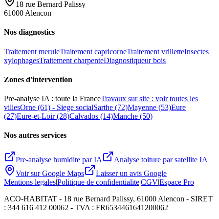
18 rue Bernard Palissy
61000 Alencon
Nos diagnostics
Traitement merule
Traitement capricorne
Traitement vrillette
Insectes
xylophages
Traitement charpente
Diagnostiqueur bois
Zones d
'
intervention
Pre-analyse IA : toute la France
Travaux sur site : voir toutes les
villes
Orne (61) - Siege social
Sarthe (72)
Mayenne (53)
Eure
(27)
Eure-et-Loir (28)
Calvados (14)
Manche (50)
Nos autres services
Pre-analyse humidite par IA
Analyse toiture par satellite IA
Voir sur Google Maps
Laisser un avis Google
Mentions legales
|
Politique de confidentialite
|
CGV
|
Espace Pro
ACO-HABITAT - 18 rue Bernard Palissy, 61000 Alencon - SIRET
: 344 616 412 00062 - TVA : FR6534461641200062