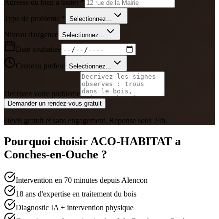
Adresse du bien a traiter *
Type de probleme *
Selectionnez...
Niveau d'urgence
Selectionnez...
Date souhaitee
Creneau prefere
Selectionnez...
Decrivez votre probleme
Demander un rendez-vous gratuit
Devis gratuit et sans engagement. Reponse sous 24h.
Pourquoi choisir ACO-HABITAT a
Conches-en-Ouche
?
Intervention en 70 minutes depuis Alencon
18 ans d'expertise en traitement du bois
Diagnostic IA + intervention physique