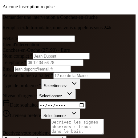
Aucune inscription requise
Demander une intervention a
Conches-en-Ouche
Remplissez le formulaire, nous vous rappelons sous 24h
Website
Lieu d'intervention
Conches-en-Ouche
(
27190
) -
Eure
Nom complet *
Telephone *
Email
Adresse du bien a traiter *
Type de probleme *
Selectionnez...
Niveau d'urgence
Selectionnez...
Date souhaitee
Creneau prefere
Selectionnez...
Decrivez votre probleme