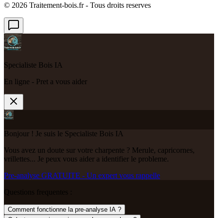
©
2026
Traitement-bois.fr - Tous droits reserves
Specialiste Bois IA
En ligne - Pret a vous aider
Bonjour ! Je suis le Specialiste Bois IA
Vous avez un doute sur votre charpente ? Merule, capricornes,
vrillettes... Je peux vous aider a identifier le probleme.
Pre-analyse GRATUITE - Un expert vous rappelle
Questions frequentes :
Comment fonctionne la pre-analyse IA ?