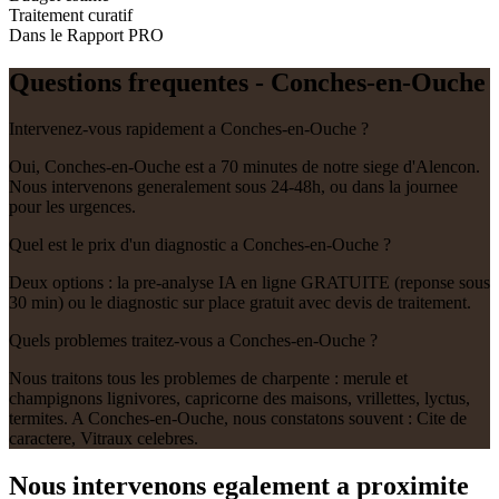
Traitement curatif
Dans le Rapport PRO
Questions frequentes -
Conches-en-Ouche
Intervenez-vous rapidement a Conches-en-Ouche ?
Oui, Conches-en-Ouche est a 70 minutes de notre siege d'Alencon.
Nous intervenons generalement sous 24-48h, ou dans la journee
pour les urgences.
Quel est le prix d'un diagnostic a Conches-en-Ouche ?
Deux options : la pre-analyse IA en ligne GRATUITE (reponse sous
30 min) ou le diagnostic sur place gratuit avec devis de traitement.
Quels problemes traitez-vous a Conches-en-Ouche ?
Nous traitons tous les problemes de charpente : merule et
champignons lignivores, capricorne des maisons, vrillettes, lyctus,
termites. A Conches-en-Ouche, nous constatons souvent : Cite de
caractere, Vitraux celebres.
Nous intervenons egalement a proximite