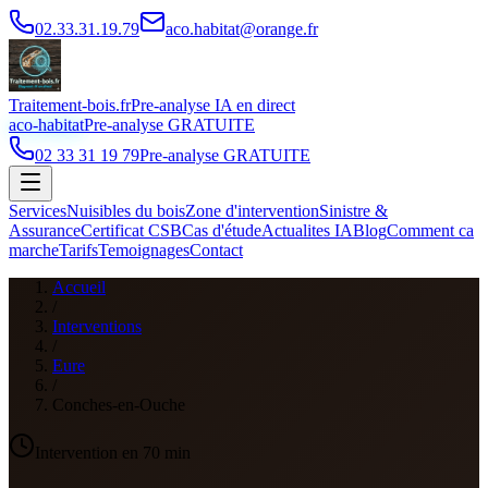
02.33.31.19.79
aco.habitat@orange.fr
Traitement-bois.fr
Pre-analyse IA en direct
aco-habitat
Pre-analyse GRATUITE
02 33 31 19 79
Pre-analyse GRATUITE
Services
Nuisibles du bois
Zone d'intervention
Sinistre &
Assurance
Certificat CSB
Cas d'étude
Actualites IA
Blog
Comment ca
marche
Tarifs
Temoignages
Contact
Accueil
/
Interventions
/
Eure
/
Conches-en-Ouche
Intervention en
70
min