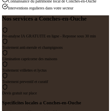
Connaissance du patrimoine local de Conches-en-Ouche
Interventions regulieres dans votre secteur
Nos services a
Conches-en-Ouche
Pre-analyse IA GRATUITE en ligne - Reponse sous 30 min
Traitement anti-merule et champignons
Elimination capricorne des maisons
Traitement vrillettes et lyctus
Traitement preventif et curatif
Devis gratuit sur place
Specificites locales a
Conches-en-Ouche