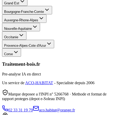
Grand Est
Bourgogne-Franche-Comte
Auvergne-Rhone-Alpes
Nouvelle-Aquitaine
Occitanie
Provence-Alpes-Cote d'Azur
Corse
Traitement-bois.fr
Pre-analyse IA en direct
Un service de
ACO-HABITAT
- Specialiste depuis 2006
Marque deposee a l'INPI n° 5266768 · Methode et format de
rapport proteges (depot e-Soleau INPI)
02 33 31 19 79
aco.habitat@orange.fr