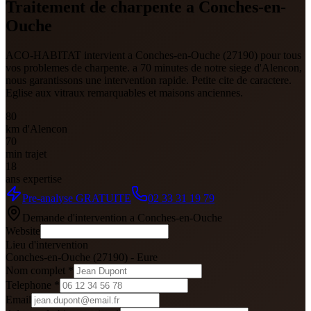
Traitement de charpente a Conches-en-
Ouche
ACO-HABITAT intervient a Conches-en-Ouche (27190) pour tous
vos problemes de charpente. a 70 minutes de notre siege d'Alencon,
nous garantissons une intervention rapide. Petite cite de caractere.
Eglise aux vitraux remarquables et maisons anciennes.
80
km d'Alencon
70
min trajet
18
ans expertise
Pre-analyse GRATUITE
02 33 31 19 79
Demande d'intervention a
Conches-en-Ouche
Website
Lieu d'intervention
Conches-en-Ouche
(
27190
) -
Eure
Nom complet *
Telephone *
Email