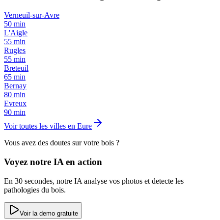
Verneuil-sur-Avre
50
min
L'Aigle
55
min
Rugles
55
min
Breteuil
65
min
Bernay
80
min
Evreux
90
min
Voir toutes les villes en
Eure
Vous avez des doutes sur votre bois ?
Voyez notre IA en action
En 30 secondes, notre IA analyse vos photos et detecte les
pathologies du bois.
Voir la demo gratuite