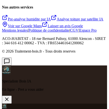
Nos autres services
Pre-analyse humidite par IA
Analyse toiture par satellite IA
Voir sur Google Maps
Laisser un avis Google
Mentions legales
|
Politique de confidentialite
|
CGV
|
Espace Pro
ACO-HABITAT - 18 rue Bernard Palissy, 61000 Alencon - SIRET
: 344 616 412 00062 - TVA : FR6534461641200062
©
2026
Traitement-bois.fr - Tous droits reserves
Specialiste Bois IA
En ligne - Pret a vous aider