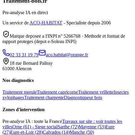
Traitement-bois.fr
Pre-analyse IA en direct
Un service de
ACO-HABITAT
- Specialiste depuis 2006
Marque deposee a l'INPI n° 5266768 · Methode et format de
rapport proteges (depot e-Soleau INPI)
02 33 31 19 79
aco.habitat@orange.fr
18 rue Bernard Palissy
61000 Alencon
Nos diagnostics
Traitement merule
Traitement capricorne
Traitement vrillette
Insectes
xylophages
Traitement charpente
Diagnostiqueur bois
Zones d
'
intervention
Pre-analyse IA : toute la France
Travaux sur site : voir toutes les
villes
Orne (61) - Siege social
Sarthe (72)
Mayenne (53)
Eure
(27)
Eure-et-Loir (28)
Calvados (14)
Manche (50)