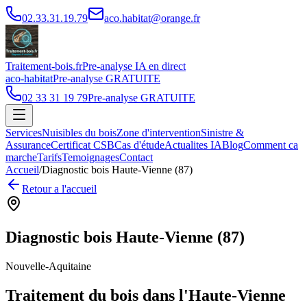
02.33.31.19.79
aco.habitat@orange.fr
Traitement-bois.fr
Pre-analyse IA en direct
aco-habitat
Pre-analyse GRATUITE
02 33 31 19 79
Pre-analyse GRATUITE
Services
Nuisibles du bois
Zone d'intervention
Sinistre &
Assurance
Certificat CSB
Cas d'étude
Actualites IA
Blog
Comment ca
marche
Tarifs
Temoignages
Contact
Accueil
/
Diagnostic bois Haute-Vienne (87)
Retour a l'accueil
Diagnostic bois Haute-Vienne (87)
Nouvelle-Aquitaine
Traitement du bois dans l'Haute-Vienne