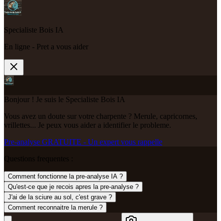
Specialiste Bois IA
En ligne - Pret a vous aider
Bonjour ! Je suis le Specialiste Bois IA
Vous avez un doute sur votre charpente ? Merule, capricornes,
vrillettes... Je peux vous aider a identifier le probleme.
Pre-analyse GRATUITE - Un expert vous rappelle
Questions frequentes :
Comment fonctionne la pre-analyse IA ?
Qu'est-ce que je recois apres la pre-analyse ?
J'ai de la sciure au sol, c'est grave ?
Comment reconnaitre la merule ?