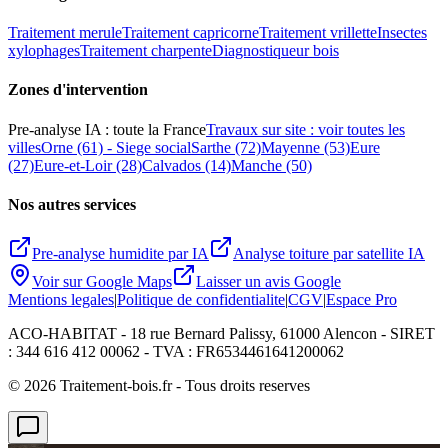
Traitement merule
Traitement capricorne
Traitement vrillette
Insectes
xylophages
Traitement charpente
Diagnostiqueur bois
Zones d
'
intervention
Pre-analyse IA : toute la France
Travaux sur site : voir toutes les
villes
Orne (61) - Siege social
Sarthe (72)
Mayenne (53)
Eure
(27)
Eure-et-Loir (28)
Calvados (14)
Manche (50)
Nos autres services
Pre-analyse humidite par IA
Analyse toiture par satellite IA
Voir sur Google Maps
Laisser un avis Google
Mentions legales
|
Politique de confidentialite
|
CGV
|
Espace Pro
ACO-HABITAT - 18 rue Bernard Palissy, 61000 Alencon - SIRET
: 344 616 412 00062 - TVA : FR6534461641200062
©
2026
Traitement-bois.fr - Tous droits reserves