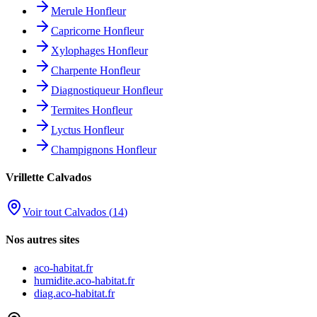
Merule
Honfleur
Capricorne
Honfleur
Xylophages
Honfleur
Charpente
Honfleur
Diagnostiqueur
Honfleur
Termites
Honfleur
Lyctus
Honfleur
Champignons
Honfleur
Vrillette
Calvados
Voir tout
Calvados
(
14
)
Nos autres sites
aco-habitat.fr
humidite.aco-habitat.fr
diag.aco-habitat.fr