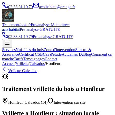
02.33.31.19.79
aco.habitat@orange.fr
Traitement-bois.fr
Pre-analyse IA en direct
aco-habitat
Pre-analyse GRATUITE
02 33 31 19 79
Pre-analyse GRATUITE
Services
Nuisibles du bois
Zone d'intervention
Sinistre &
Assurance
Certificat CSB
Cas d'étude
Actualites IA
Blog
Comment ca
marche
Tarifs
Temoignages
Contact
Accueil
/
Vrillette
/
Calvados
/
Honfleur
Vrillette
Calvados
Traitement vrillette du bois
a
Honfleur
Honfleur
,
Calvados
(
14
)
Intervention sur site
Vrillette
a
Honfleur
: situation locale