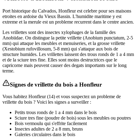
Port historique du Calvados, Honfleur est celebre pour ses maisons
etroites en ardoise du Vieux Bassin. L'humidite maritime y est
extreme et la merule est un probleme recurrent dans le centre ancien.
Les vrillettes sont des insectes xylophages de la famille des
Anobiidae. On distingue la petite vrillette (Anobium punctatum, 2-5
mm) qui attaque les meubles et menuiseries, et la grosse vrillette
(Xestobium rufovillosum, 5-8 mm) qui s'attaque aux bois de
structure humides. Les vrillettes laissent des trous ronds de 1 a 4 mm
et de la sciure tres fine. Elles sont moins destructrices que le
capricorne mais peuvent causer des degats importants sur le long
terme.
Signes de
vrillette du bois
a
Honfleur
Vous habitez
Honfleur
(
14
) et vous suspectez un probleme de
vrillette du bois
? Voici les signes a surveiller :
Petits trous ronds de 1 a 4 mm dans le bois
Sciure tres fine (poudre de bois) sous les meubles ou poutres
Bois vermoulu qui s'effrite facilement
Insectes adultes de 2 a 8 mm, bruns
Galeries circulaires dans le bois