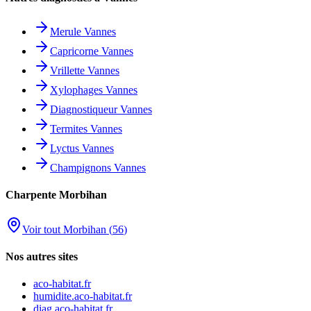
Merule
Vannes
Capricorne
Vannes
Vrillette
Vannes
Xylophages
Vannes
Diagnostiqueur
Vannes
Termites
Vannes
Lyctus
Vannes
Champignons
Vannes
Charpente
Morbihan
Voir tout
Morbihan
(
56
)
Nos autres sites
aco-habitat.fr
humidite.aco-habitat.fr
diag.aco-habitat.fr