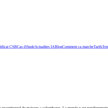
tificat CSB
Cas d'étude
Actualites IA
Blog
Comment ca marche
Tarifs
Tem
xceptionnel de maisons a colombages. La merule y est regulierement de