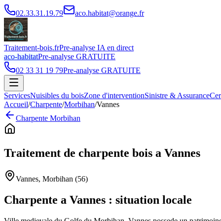
02.33.31.19.79
aco.habitat@orange.fr
Traitement-bois.fr
Pre-analyse IA en direct
aco-habitat
Pre-analyse GRATUITE
02 33 31 19 79
Pre-analyse GRATUITE
Services
Nuisibles du bois
Zone d'intervention
Sinistre & Assurance
Cer
Accueil
/
Charpente
/
Morbihan
/
Vannes
Charpente
Morbihan
Traitement de charpente bois
a
Vannes
Vannes
,
Morbihan
(
56
)
Charpente
a
Vannes
: situation locale
Ville medievale du Golfe du Morbihan, Vannes possede un patrimoine e