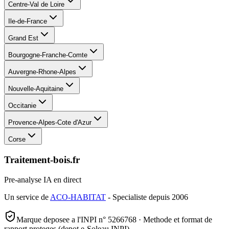
Centre-Val de Loire
Ile-de-France
Grand Est
Bourgogne-Franche-Comte
Auvergne-Rhone-Alpes
Nouvelle-Aquitaine
Occitanie
Provence-Alpes-Cote d'Azur
Corse
Traitement-bois.fr
Pre-analyse IA en direct
Un service de
ACO-HABITAT
- Specialiste depuis 2006
Marque deposee a l'INPI n° 5266768 · Methode et format de
rapport proteges (depot e-Soleau INPI)