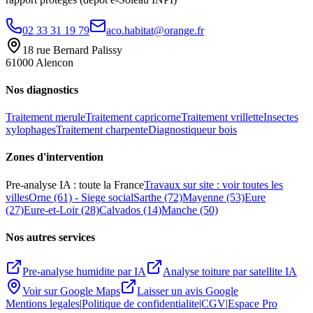
02 33 31 19 79
aco.habitat@orange.fr
18 rue Bernard Palissy
61000 Alencon
Nos diagnostics
Traitement merule
Traitement capricorne
Traitement vrillette
Insectes
xylophages
Traitement charpente
Diagnostiqueur bois
Zones d
'
intervention
Pre-analyse IA : toute la France
Travaux sur site : voir toutes les
villes
Orne (61) - Siege social
Sarthe (72)
Mayenne (53)
Eure
(27)
Eure-et-Loir (28)
Calvados (14)
Manche (50)
Nos autres services
Pre-analyse humidite par IA
Analyse toiture par satellite IA
Voir sur Google Maps
Laisser un avis Google
Mentions legales
|
Politique de confidentialite
|
CGV
|
Espace Pro