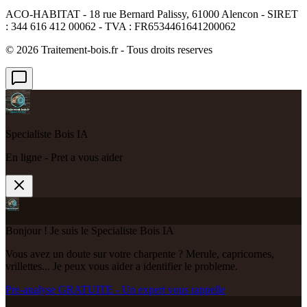
ACO-HABITAT - 18 rue Bernard Palissy, 61000 Alencon - SIRET
: 344 616 412 00062 - TVA : FR6534461641200062
©
2026
Traitement-bois.fr - Tous droits reserves
Specialiste Bois IA
En ligne - Pret a vous aider
Bonjour ! Je suis le Specialiste Bois IA
Vous avez un doute sur votre charpente ? Merule, capricornes,
vrillettes... Je peux vous aider a identifier le probleme.
Pre-analyse GRATUITE - Un expert vous rappelle