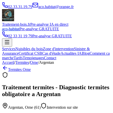
02.33.31.19.79
aco.habitat@orange.fr
Traitement-bois.fr
Pre-analyse IA en direct
aco-habitat
Pre-analyse GRATUITE
02 33 31 19 79
Pre-analyse GRATUITE
Services
Nuisibles du bois
Zone d'intervention
Sinistre &
Assurance
Certificat CSB
Cas d'étude
Actualites IA
Blog
Comment ca
marche
Tarifs
Temoignages
Contact
Accueil
/
Termites
/
Orne
/
Argentan
Termites
Orne
Traitement termites - Diagnostic termites
obligatoire
a
Argentan
Argentan
,
Orne
(
61
)
Intervention sur site