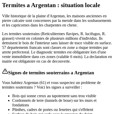
Termites
a
Argentan
: situation locale
Ville historique de la plaine d'Argentan, les maisons anciennes en
pierre calcaire sont concernees par la merule dans les soubassements
et les capricornes dans les charpentes en chene.
Les termites souterrains (Reticulitermes flavipes, R. lucifugus, R.
grassei) vivent en colonies de plusieurs millions d'individus. Ils
detruisent le bois de l'interieur sans laisser de trace visible en surface.
57 departements francais sont classes en zone a risque termites par
arrete prefectoral. Le diagnostic termites est obligatoire lors d'une
vente immobiliere dans ces zones (valable 6 mois). La declaration en
mairie est obligatoire en cas de decouverte.
Signes de
termites souterrains
a
Argentan
Vous habitez
Argentan
(
61
) et vous suspectez un probleme de
termites souterrains
? Voici les signes a surveiller :
Bois qui sonne creux au tapotement sans trou visible
Cordonnets de terre (tunnels de boue) sur les murs et
fondations
Plinthes, cadres de portes ou fenetres qui s'effritent