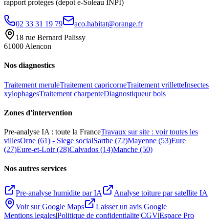
rapport proteges (depot e-Soleau INPI)
02 33 31 19 79
aco.habitat@orange.fr
18 rue Bernard Palissy
61000 Alencon
Nos diagnostics
Traitement merule
Traitement capricorne
Traitement vrillette
Insectes
xylophages
Traitement charpente
Diagnostiqueur bois
Zones d
'
intervention
Pre-analyse IA : toute la France
Travaux sur site : voir toutes les
villes
Orne (61) - Siege social
Sarthe (72)
Mayenne (53)
Eure
(27)
Eure-et-Loir (28)
Calvados (14)
Manche (50)
Nos autres services
Pre-analyse humidite par IA
Analyse toiture par satellite IA
Voir sur Google Maps
Laisser un avis Google
Mentions legales
|
Politique de confidentialite
|
CGV
|
Espace Pro