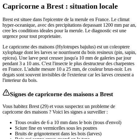
Capricorne
a
Brest
: situation locale
Brest est situee dans l'epicentre de la merule en France. Le climat
hyper-oceanique, avec des precipitations depassant 1200 mm par an,
cree les conditions ideales pour la merule. Le diagnostic est une
urgence pour tout proprietaire.
Le capricorne des maisons (Hylotrupes bajulus) est un coleoptere
xylophage dont les larves se nourrissent du bois resineux (pin, sapin,
epicea). Une larve peut creuser jusqu'a 10 mm de galeries par jour
pendant 3 a 10 ans. C'est l'insecte le plus destructeur des charpentes
en France. L'adulte mesure 10 a 25 mm, de couleur brun-noir. Les
degats sont souvent invisibles de l'exterieur car les larves creusent a
l'interieur du bois.
Signes de
capricorne des maisons
a
Brest
Vous habitez
Brest
(
29
) et vous suspectez un probleme de
capricorne des maisons
? Voici les signes a surveiller :
Trous ovales de 6 a 10 mm dans le bois (trous d'envol)
Sciure fine en vermicelles sous les poutres
Bruits de grignotement dans les bois (larves)