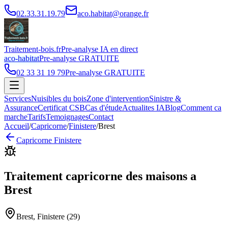
02.33.31.19.79
aco.habitat@orange.fr
Traitement-bois.fr
Pre-analyse IA en direct
aco-habitat
Pre-analyse GRATUITE
02 33 31 19 79
Pre-analyse GRATUITE
Services
Nuisibles du bois
Zone d'intervention
Sinistre &
Assurance
Certificat CSB
Cas d'étude
Actualites IA
Blog
Comment ca
marche
Tarifs
Temoignages
Contact
Accueil
/
Capricorne
/
Finistere
/
Brest
Capricorne
Finistere
Traitement capricorne des maisons
a
Brest
Brest
,
Finistere
(
29
)