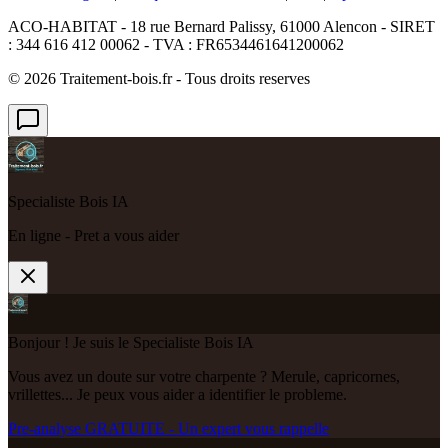
ACO-HABITAT - 18 rue Bernard Palissy, 61000 Alencon - SIRET
: 344 616 412 00062 - TVA : FR6534461641200062
©
2026
Traitement-bois.fr - Tous droits reserves
Specialiste Bois IA
En ligne - Pret a vous aider
Bonjour ! Je suis le Specialiste Bois IA
Vous avez un doute sur votre charpente ? Merule, capricornes,
vrillettes... Je peux vous aider a identifier le probleme.
Pre-analyse GRATUITE - Un expert vous rappelle